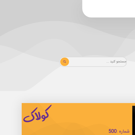
شماره :
500