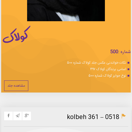
شماره :
500
نکات خواندنی عکس جلد کولاک شماره ۵۰۰
اسامی برندگان کولاک ۴۹۷
نوع جوایز کولاک شماره ۵۰۰
مشاهده جلد
kolbeh 361 – 0518