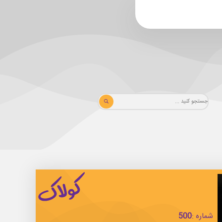
شماره :
500