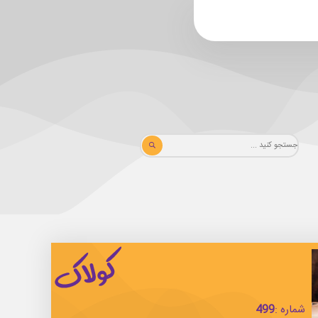
شماره :
499