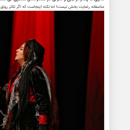
متاسفانه رضایت بخش نیست! اما نکته اینجاست که اگر تئاتر رونق ب