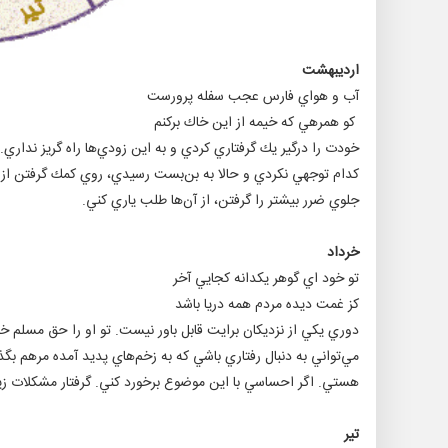
ارديبهشت
آب و هواي فارس عجب سفله پرورست
كو همرهي كه خيمه از اين خاك بركنم
خودت را درگير يك گرفتاري كردي و به اين زودي‌ها راه گريز نداري.
كدام توجهي نكردي و حالا به بن‌بست رسيدي، روي كمك گرفتن از آن‌
جلوي ضرر بيشتر را گرفتن، از آن‌ها طلب ياري كني.
خرداد
تو خود‌ اي گوهر يكدانه كجايي آخر
كز غمت ديده مردم همه دريا باشد
دوري يكي از نزديكان برايت قابل باور نيست. تو او را حق مسلم خ
مي‌تواني به دنبال رفتاري باشي كه به زخم‌هاي پديد آمده مرهم بگذا
هستي. اگر احساسي با اين موضوع برخورد كني. گرفتار مشكلات ز
تير