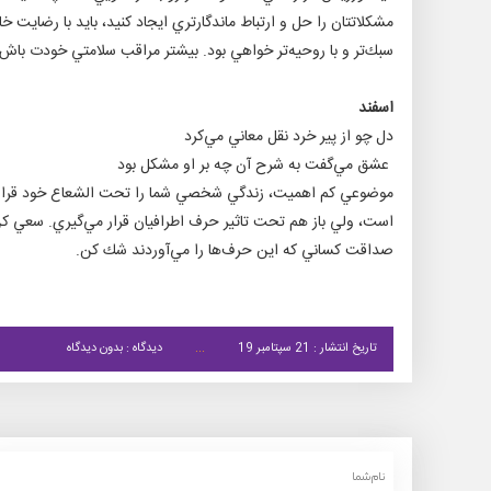
مشكلاتتان را حل و ارتباط ماندگارتري ايجاد كنيد، بايد با رضايت 
سبك‌تر و با روحيه‌تر خواهي بود. بيشتر مراقب سلامتي خودت باش.
اسفند
دل چو از پير خرد نقل معاني مي‌كرد
عشق مي‌گفت به شرح آن چه بر او مشكل بود
موضوعي كم اهميت، زندگي شخصي شما را تحت الشعاع خود قرار د
است، ولي باز هم تحت تاثير حرف اطرافيان قرار مي‌گيري. سعي كن ا
صداقت كساني كه اين حرف‌ها را مي‌آوردند شك كن.
تاریخ انتشار : 21 سپتامبر 19
دیدگاه : بدون دیدگاه