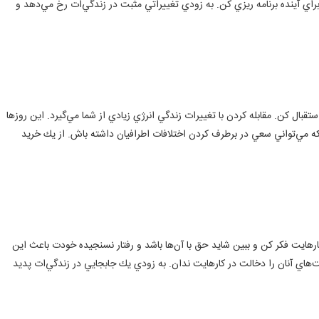
 آينده برنامه ريزي كن. به زودي تغييراتي مثبت در زندگي‌ات رخ مي‌دهد و
بال كن. مقابله كردن با تغييرات زندگي انرژي زيادي از شما مي‌گيرد. اين روز‌ها
 مي‌تواني سعي در برطرف كردن اختلافات اطرافيان داشته باش. از يك خريد
ارهايت فكر كن و ببين شايد حق با آن‌ها باشد و رفتار نسنجيده خودت باعث اين
ت‌هاي آنان را دخالت در كارهايت ندان. به زودي يك جابجايي در زندگي‌ات پديد