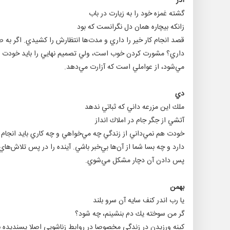
آذر
گشته غمزه خود را به زيارت در باب
زانكه بيچاره همان دل نگرانست كه بود
قصد انجام كار خير را داري و مدت‌ها انتظارش را كشيدي. اگر به
داري؟ مشورت كردن خوب است، ولي تصميم نهايي را بايد خودت بگي
مي‌شود، از عواملي است كه آزارت مي‌دهد.
دي
ملك اين مزرعه داني كه ثباتي ندهد
آتشي از جگر جام در املاك انداز
خودت هم نمي‌داني از زندگي چه مي‌خواهي و چه كاري بايد انجام
دارد و چه بسا شما از آن‌ها ‌بي‌خبر باشي. آينده را در پس تلاش
پس دادن آن دچار مشكل مي‌شوي.
بهمن
يا رب اندر كنف سايه آن سرو بلند
گر من سوخته يك دم بنشينم، چه شود؟
كينه ورزيدن در زندگي مخصوصا در روابط زناشويي اصلا پسنديده ن