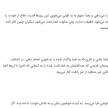
 را مي‌دهي و بعدا متهم به بد قولي مي‌شوي. اين روزها قدرت دفاع از خودت را
ته مي‌شود حقيقت ندارد، ولي سكوت شما باعث مي‌شود ديگران چنين فكر كنند.
ستند.
ته باشي و كاري كه به شما واگذار شده را به خوبي انجام دهي. در انتخاب
وستان قديمي كه صداقتشان به شما ثابت شده را به كساني كه اخيرا با آن‌ها آشنا
 غير منتظره از سر راهت كنار مي‌رود.
ي فرا مي‌رسد. به آينده خوشبين باش و به تلاش خودت ادامه بده. اگر