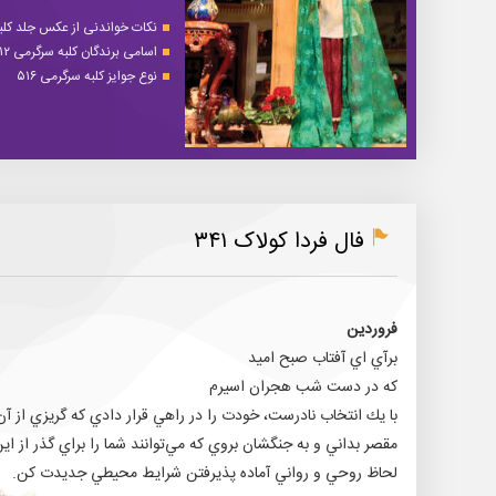
نکات خواندنی از عکس جلد کلبه 
اسامی برندگان کلبه سرگرمی ۵۱۲
نوع جوایز کلبه سرگرمی ۵۱۶
فال فردا کولاک ۳۴۱
فروردين
برآي ‌اي آفتاب صبح اميد
كه در دست شب هجران اسيرم
با يك انتخاب نا‌درست، خودت را در راهي قرار دادي كه گريزي از 
مقصر بداني و به جنگشان بروي كه مي‌توانند شما را براي گذر از 
لحاظ روحي و رواني آماده پذيرفتن شرايط محيطي جديدت كن.