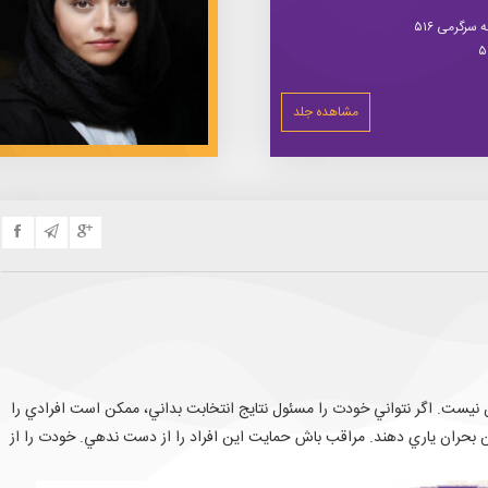
سرگرمی ۵۱۶
مشاهده جلد
آن نيست. اگر نتواني خودت را مسئول نتايج انتخابت بداني، ممكن است افرادي را
اين بحران ياري دهند. مراقب باش حمايت اين افراد را از دست ندهي. خودت را از