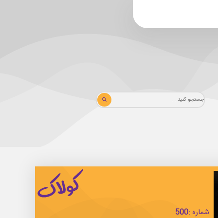
شماره :
500