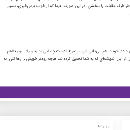
خاطر طرف مقابلت را ببخشي. در اين صورت، فردا كه از خواب برمي‌خيزي، بسيار
اده. خودت هم مي‌داني اين موضوع اهميت چنداني ندارد و يك سوء تفاهم
ز اين انديشه‌اي كه به شما تحميل كرده‌اند، هرچه زودتر خويش را رها كني. به