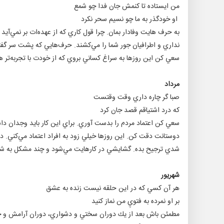
من ايستاده تا كنمش جان فدا چو شمع
او خودگذر به ما چو نسيم سحر نكرد
به حرف هايت وفادار بمان. چرا قول كاري كه از عهده‌ات بر نمي‌آيد
نداري و اطرافيان جور شما را مي‌كشند. حرف‌هايي كه پشت سر گف
سعي كن اين روز‌ها به سراغ كساني بروي كه از خودت با تجربه‌تر ه
مرداد
صبا گر چاره داري وقت وقتست
كه درد اشتياقم قصد جان كرد
سعي كن اعتماد مردم را بدست آوري. براي اين كار بايد وجدان داش
دوستانت دقت كن. اين روز‌ها خيلي زود به افراد اعتماد مي‌كني. د
شدي ترجيح بده. گشايشي در كارهايت مي‌شود و چند مشكل به شكلي
شهريور
هر آن كسي كه در اين حلقه نيست زنده به عشق
بر او نمرده به فتويِ من نماز كنيد
مطمئن باش بعد از يك دوران سختي و دشواري، دوران آرامش و خوش