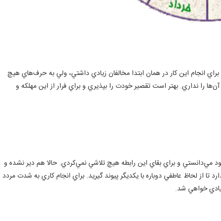
 براي انجام اين كار در همان ابتدا مخالفان زيادي داشتي، ولي به حرف‌هاي هيچ
ها را نداري. بهتر است تقصير خودت را بپذيري و براي فرار از اين مهلكه و
ود مي‌دانستي و براي بقاي اين رابطه هيچ تلاشي نمي‌كردي. حالا هم دير نشده و
رد تا از لحاظ عاطفي دوباره با يكديگر پيوند گيريد. براي انجام كاري به شدت مردد
يادي خواهي شد.