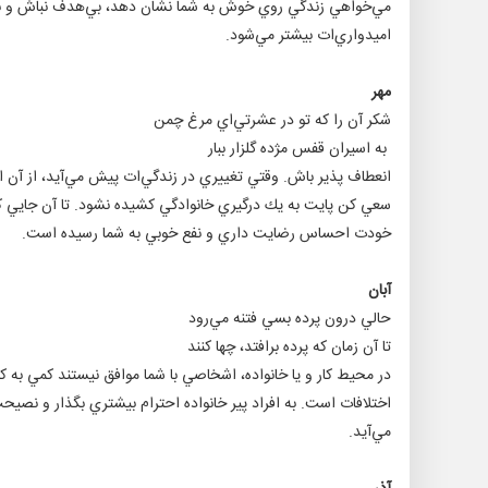
مي‌خواهي زندگي روي خوش به شما نشان دهد، ‌بي‌هدف نباش و براي
اميدواري‌ات بيشتر مي‌شود.
مهر
شكر آن را كه تو در عشرتي‌اي مرغ چمن
به اسيران قفس مژده گلزار ببار
انعطاف پذير باش. وقتي تغييري در زندگي‌ات پيش مي‌آيد، از آن استق
سعي كن پايت به يك درگيري خانوادگي كشيده نشود. تا آن جايي كه
خودت احساس رضايت داري و نفع خوبي به شما رسيده است.
آبان
حالي درون پرده بسي فتنه مي‌رود
تا آن زمان كه پرده برافتد، چها كنند
در محيط كار و يا خانواده، اشخاصي با شما موافق نيستند كمي به ك
اختلافات است. به افراد پير خانواده احترام بيشتري بگذار و نصيح
مي‌آيد.