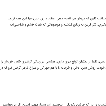
 صداقت كاري كه مي‌خواهي انجام دهي اعتقاد داري. پس چرا اين همه ترديد
ري. فكر كردن به وقايع گذشته و موضوعاتي كه باعث خشم و نا‌راحتي‌ات
 دهي، فقط از ديگران توقع ياري داري. هركسي در زندگي گرفتاري خاص خودش را
‌هاي خودت روشن ببين. دخل و خرجت را با هم جور كن و سراغ قرض گرفتن نرو كه در
يست و اين كه طرفين يكديگر را ببخشند، امر بسيار مهمي است. اگر مي‌خواهيد