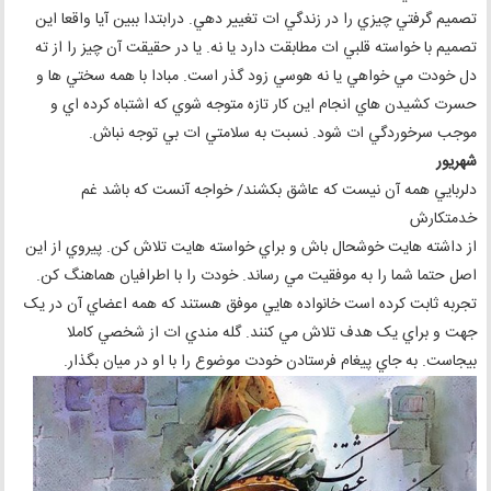
تصميم گرفتي چيزي را در زندگي ات تغيير دهي. درابتدا ببين آيا واقعا اين
تصميم با خواسته قلبي ات مطابقت دارد يا نه. يا در حقيقت آن چيز را از ته
دل خودت مي خواهي يا نه هوسي زود گذر است. مبادا با همه سختي ها و
حسرت کشيدن هاي انجام اين کار تازه متوجه شوي که اشتباه کرده اي و
موجب سرخوردگي ات شود. نسبت به سلامتي ات بي توجه نباش.
شهريور
دلربايي همه آن نيست که عاشق بکشند/ خواجه آنست که باشد غم
خدمتکارش
از داشته هايت خوشحال باش و براي خواسته هايت تلاش کن. پيروي از اين
اصل حتما شما را به موفقيت مي رساند. خودت را با اطرافيان هماهنگ کن.
تجربه ثابت کرده است خانواده هايي موفق هستند که همه اعضاي آن در يک
جهت و براي يک هدف تلاش مي کنند. گله مندي ات از شخصي کاملا
بيجاست. به جاي پيغام فرستادن خودت موضوع را با او در ميان بگذار.