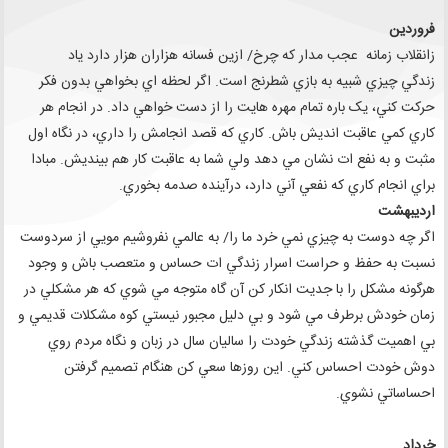
فروردين
زانقلاب زمانه عجب مدار که چرخ/ ازين فسانه هزاران هزار دارد ياد
زندگي چيزي شبيه به بازي شطرنج است. اگر لحظه اي بخواهي بدون فکر
حرکت کني، يک باره تمام مهره هايت را از دست خواهي داد. در انجام هر
کاري کمي عاقبت انديش باش. کاري که قصد انجامش را داري، در نگاه اول
مثبت و به نفع ات نشان مي دهد ولي شما به عاقبت کار هم بينديش. مبادا
براي انجام کاري که نفعي آني دارد، درآينده صدمه بخوري.
ارديبهشت
اگر چه دوست به چيزي نمي خرد ما را/ به عالمي نفروشيم مويي از سردوست
نسبت به حفظ و حراست اسرار زندگي ات حساس و متعصب باش و وجود
هرگونه مشکل را با جديت انکار کن آن گاه متوجه مي شوي که هر مشکلي در
زمان خودش برطرف مي شود و بي دليل مجبور نيستي کوه مشکلات قديمي و
بي اهميت گذشته زندگي خودت را ساليان سال در زبان و نگاه مردم روي
دوش خودت احساس کني. اين روزها سعي کن هنگام تصميم گرفتن
احساساتي نشوي.
خرداد