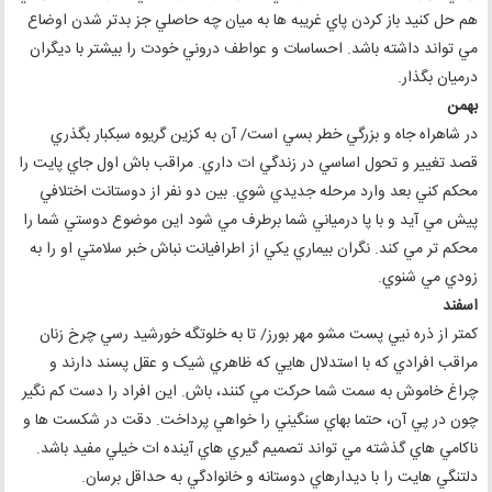
هم حل کنيد باز کردن پاي غريبه ها به ميان چه حاصلي جز بدتر شدن اوضاع
مي تواند داشته باشد. احساسات و عواطف دروني خودت را بيشتر با ديگران
درميان بگذار.
بهمن
در شاهراه جاه و بزرگي خطر بسي است/ آن به کزين گريوه سبکبار بگذري
قصد تغيير و تحول اساسي در زندگي ات داري. مراقب باش اول جاي پايت را
محکم کني بعد وارد مرحله جديدي شوي. بين دو نفر از دوستانت اختلافي
پيش مي آيد و با پا درمياني شما برطرف مي شود اين موضوع دوستي شما را
محکم تر مي کند. نگران بيماري يکي از اطرافيانت نباش خبر سلامتي او را به
زودي مي شنوي.
اسفند
کمتر از ذره نيي پست مشو مهر بورز/ تا به خلوتگه خورشيد رسي چرخ زنان
مراقب افرادي که با استدلال هايي که ظاهري شيک و عقل پسند دارند و
چراغ خاموش به سمت شما حرکت مي کنند، باش. اين افراد را دست کم نگير
چون در پي آن، حتما بهاي سنگيني را خواهي پرداخت. دقت در شکست ها و
ناکامي هاي گذشته مي تواند تصميم گيري هاي آينده ات خيلي مفيد باشد.
دلتنگي هايت را با ديدارهاي دوستانه و خانوادگي به حداقل برسان.