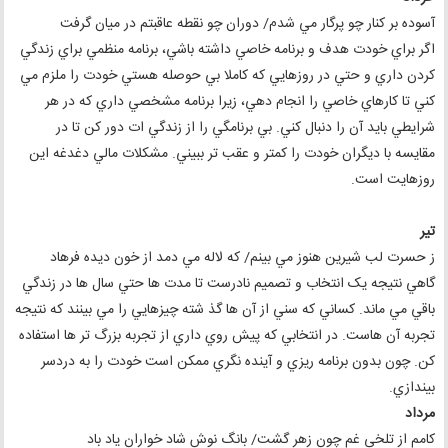
آسوده بر کنار چو پرگار مي شدم/ دوران چو نقطه عاقبتم در ميان گرفت
اگر براي خودت هدف و برنامه خاصي داشته باشي، برنامه منظمي براي زندگي
کردن داري و حتي در روزهايي که کاملا بي حوصله هستي خودت را ملزم مي
کني تا کارهاي خاصي را انجام دهي، زيرا برنامه مشخصي داري که در هر
شرايطي بايد آن را دنبال کني. بي برنامگي را از زندگي ات دور کن تا در
مقايسه با ديگران خودت را کمتر و عقب تر ببيني. مشکلات مالي دغدغه اين
روزهايت است.
تير
ز حسرت لب شيرين هنوز مي بينم/ که لاله مي دمد از خون ديده فرهاد
گاهي نتيجه يک انتخاب و تصميم نادرست تا مدت ها حتي سال ها در زندگي
باقي مي ماند. کساني که سني از آن ها گذ شته چيزهايي را مي بينند که نتيجه
تجربه آن هاست. در انتخابي که پيش روي داري از تجربه بزرگ تر ها استفاده
کن. چون بدون برنامه ريزي و آينده نگري ممکن است خودت را به دردسر
بيندازي.
مرداد
کامم از تلخي غم چون زهر گشت/ بانگ نوش شاد خواران ياد باد