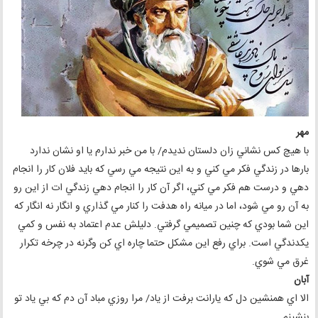
مهر
با هيچ کس نشاني زان دلستان نديدم/ با من خبر ندارم يا او نشان ندارد
بارها در زندگي فکر مي کني و به اين نتيجه مي رسي که بايد فلان کار را انجام
دهي و درست هم فکر مي کني، اگر آن کار را انجام دهي زندگي ات از اين رو
به آن رو مي شود، اما در ميانه راه هدفت را کنار مي گذاري و انگار نه انگار که
اين شما بودي که چنين تصميمي گرفتي. دليلش عدم اعتماد به نفس و کمي
يکدندگي است. براي رفع اين مشکل حتما چاره اي کن وگرنه در چرخه تکرار
غرق مي شوي.
آبان
الا اي همنشين دل که يارانت برفت از ياد/ مرا روزي مباد آن دم که بي ياد تو
بنشينم