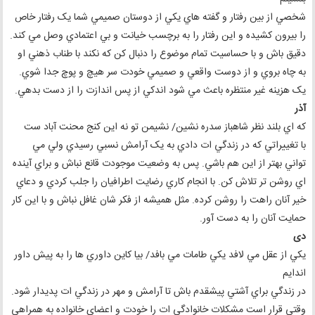
شخصي از بين رفتار و گفته هاي يکي از دوستان صميمي شما يک رفتار خاص
را بيرون کشيده و اين رفتار را به برچسب خيانت و بي اعتمادي وصل مي کند.
دقيق باش و با حساسيت تمام موضوع را دنبال کن که نکند با طناب ذهني او
به چاه بروي و از دوست واقعي و صميمي خودت سر هيچ و پوچ جدا شوي.
يک هزينه غير منتظره باعث مي شود اندکي از پس اندازت را از دست بدهي.
آذر
که اي بلند نظر شاهباز سدره نشين/ نشيمن تو نه اين کنج محنت آباد ست
با تغييراتي که در زندگي ات دادي به يک آرامش نسبي رسيدي ولي مي
تواني بهتر از اين هم باشي. پس به وضعيت موجودت قانع نباش و براي آينده
اي روشن تر تلاش کن. با انجام کاري رضايت اطرافيان را جلب کردي و دعاي
خير آنان راهت را روشن کرده. مثل هميشه از فکر شان غافل نباش و با اين کار
حمايت آنان را به دست آور.
دی
يکي از عقل مي لافد يکي طامات مي بافد/ بيا کاين داوري ها را به پيش داور
اندايم
در زندگي براي آشتي پيشقدم باش تا آرامش و مهر در زندگي ات پديدار شود.
وقتي قرار است مشکلات خانوادگي ات را خودت و اعضاي خانواده به همراهي