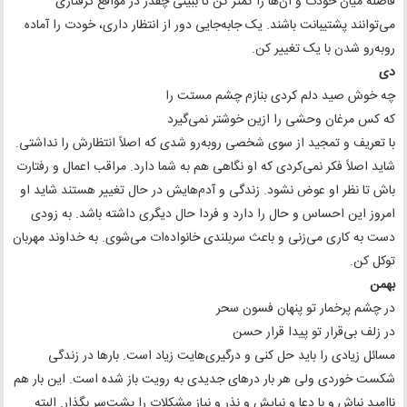
فاصله میان خودت و آن‌ها را کمتر کن تا ببینی چقدر در مواقع گرفتاری
می‌توانند پشتیبانت باشند. یک جابه‌جایی دور از انتظار داری، خودت را آماده
روبه‌رو شدن با یک تغییر کن.
دی
چه خوش صید دلم کردی بنازم چشم مستت را
که کس مرغان وحشی را ازین خوشتر نمی‌گیرد
با تعریف و تمجید از سوی شخصی روبه‌رو شدی که اصلاً انتظارش را نداشتی.
شاید اصلاً فکر نمی‌کردی که او نگاهی هم به شما دارد. مراقب اعمال و رفتارت
باش تا نظر او عوض نشود. زندگی و آدم‌هایش در حال تغییر هستند شاید او
امروز این احساس و حال را دارد و فردا حال دیگری داشته باشد. به زودی
دست به کاری می‌زنی و باعث سربلندی خانواده‌ات می‌شوی. به خداوند مهربان
توکل کن.
بهمن
در چشم پرخمار تو پنهان فسون سحر
در زلف بی‌قرار تو پیدا قرار حسن
مسائل زیادی را باید حل کنی و درگیری‌هایت زیاد است. بارها در زندگی
شکست خوردی ولی هر بار درهای جدیدی به رویت باز شده است. این بار هم
ناامید نباش و با دعا و نیایش و نذر و نیاز مشکلات را پشت‌سر بگذار. البته