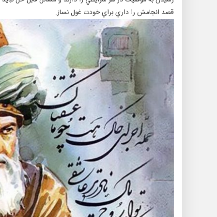
رسيدن به موفقيت در هر شرايطي را دارند و مسائل قابل حل نبايد 
قصد انجامش را داري براي خودت غول نساز.