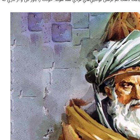
باعث دست كم گرفتن توانايي‌هاي فردي شما شوند. خودت را باور كن و از كاري كه