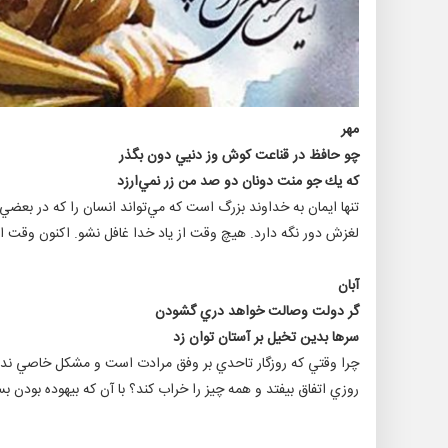
مهر
چو حافظ در قناعت كوش وز دنيي دون بگذر
كه يك جو منت دونان دو صد من زر نمي‌ارزد
تنها ايمان به خداوند بزرگ است كه مي‌تواند انسان را كه در بعض
لغزش دور نگه دارد. هيچ وقت از ياد خدا غافل نشو. اكنون وقت
آبان
گر دولت وصالت خواهد دري گشودن
سرها بدين تخيل بر آستان توان زد
چرا وقتي كه روزگار تاحدي بر وفق مرادت است و مشكل خاصي نداري
روزي اتفاق بيفتد و همه چيز را خراب كند؟ با آن كه بيهوده بودن بس