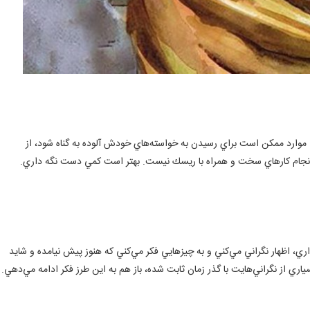
ي موارد ممكن است براي رسيدن به خواسته‌هاي خودش آلوده به گناه شود، از
 انجام كارهاي سخت و همراه با ريسك نيست. بهتر است كمي دست نگه داري.
، اظهار نگراني مي‌كني و به چيزهايي فكر مي‌كني كه هنوز پيش نيامده و شايد
ياري از نگراني‌هايت با گذر زمان ثابت شده، باز هم به اين طرز فكر ادامه مي‌دهي.