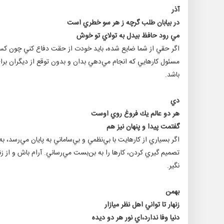
آذر
در بيابان طلب گرچه ز هر سو خطري است
مي رود حافظ بيدل به تولاي تو خوش
اگر حقي از شما ضايع شده، بايد خودت از حقت دفاع كني چون كس 
مسئول كارهايي كه انجام مي‌دهي بدان و بدون توقع از ديگران ب
باشد.
دي
هر دو عالم يك فروغ روي اوست
گفتمت پيدا و پنهان نيز هم
اگر بسياري از كارهايت با بي‌نظمي و بي‌ساماني به پايان مي‌رسد، ب
تصميم گيري كردن، كارها را به بن‌بست مي‌رساني. آرام باش و از زن
نگير.
بهمن
زنهار تا تواني اهل نظر ميازار
دنيا وفا ندارد،‌اي نور هر دو ديده