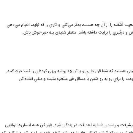
 آشفته را از آن چه هست، بدتر مي‌كني و كاري را كه نبايد، انجام مي‌دهي.
قش و درگيري را برايت داشته باشد. منتظر شنيدن يك خبر خوش باش.
 هستند كه شما قرار داري و يا آن‌ چه برنامه ريزي كرده‌اي را كاملا درك كنند.
ت را براي رو به رو شدن با مسائل غير منتظره مثبت و منفي آماده كن.
پيشرفت و رسيدن شما به اهدافت در زندگي شود. باور كن همه انسان‌ها توانايي