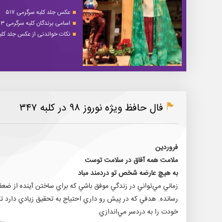
عکس جلد کلبه سرگرمی ۵۱۷
اسامی برندگان کلبه سرگرمی ۵۱۳
نکات خواندنی از عکس جلد کلبه 
فال حافظ ویژه نوروز ۹۸ در کلبه ۳۴۷
فروردين
ملامت همه آفاق در سلامت توست
به هيچ عارضه شخص تو دردمند مباد
زماني مي‌تواني در زندگي موفق باشي كه براي ساختن آينده از ضع
رسانده. هدفي كه در پيش رو داري احتياج به تحقيق زيادي دارد تا ق
خودت را به دردسر مي‌اندازي.