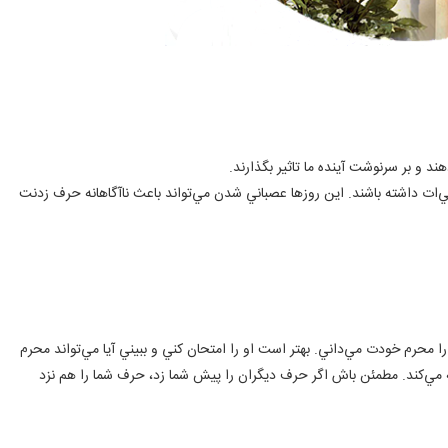
هند و بر سرنوشت آينده ما تاثير بگذارند.
ي‌ات داشته باشند. اين روزها عصباني شدن مي‌تواند باعث نا‌آگاهانه حرف زدنت
محرم خودت مي‌داني. بهتر است او را امتحان كني و ببيني آيا مي‌تواند محرم
مي‌كند. مطمئن باش اگر حرف ديگران را پيش شما زد، حرف شما را هم نزد