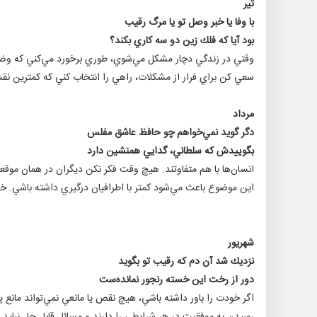
تير
با وفا يا خبر وصل تو يا مرگ رقيب
بود آيا كه فلك زين دو سه كاري بكند؟‌
وقتي در زندگي دچار مشكل مي‌شوي، طوري برخورد مي‌كني كه وضعيت
سعي كن براي فرار از مشكلات، راهي را انتخاب كني كه كمترين ن
مرداد
دگر گويد نمي‌خواهم چو حافظ عاشق مفلس
بگوييدش كه سلطاني، گدايي همنشين دارد
انسان‌ها با هم متفاوتند. هيچ وقت فكر نكن ديگران در همان موقعيتي
اين موضوع باعث مي‌شود كمتر با اطرافيان درگيري داشته باشي. خود
شهريور
نزديك شد آن دم كه رقيب تو بگويد
دور از رخت اين خسته رنجور نمانده‌ست
اگر خودت را باور داشته باشي، هيچ نقص يا مانعي نمي‌تواند مانع 