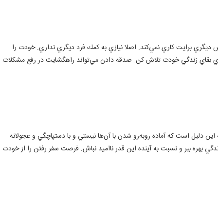
ديگري برايت كاري نمي‌كند. اصلا نيازي به كمك فرد ديگري نداري. خودت را
راي بقاي زندگي خودت تلاش كن. صدقه دادن مي‌تواند راهگشايت در رفع مشكلات
ه اين دليل است كه آماده روبه‌رو شدن با آن‌ها نيستي و با دستپاچگي و عجولانه
دگي بهره ببر و نسبت به آينده اين قدر نا‌اميد نباش. فرصت سفر رفتن را از خودت