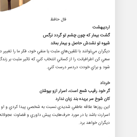
فال حافظ
ارديبهشت
گشت بيمار كه چون چشم تو گردد نرگس
شيوه تو نشدش حاصل و بيمار بماند
ديگران مي‌توانند با تلقين‌هاي مثبت يا منفي خود، فكر ما را تغيير د
سعي كن اطرافيانت را از كساني انتخاب كني كه تاثير مثبت بر زندگ
شود و براي خودت دردسر درست كني.
خرداد
گر خود رقيب شمع است، اسرار ازو بپوشان
كان شوخ سر بريده بند زبان ندارد
اين روزها علاقه عاطفي شديدي نسبت به شخصي پيدا كردي و او را 
اسرارت باشد يا در مورد حرف‌هايت پيش داوري و قضاوت عجولانه 
ديگران خواهد برد.