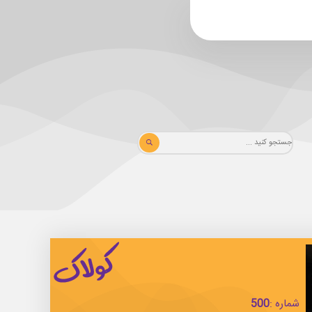
شماره :
500