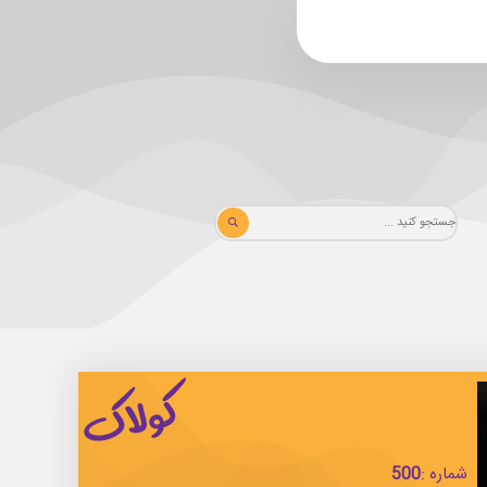
شماره :
500