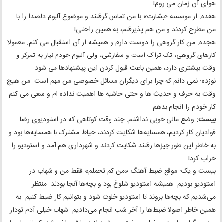
هوای آن زمان می روم!
هفده: از موسسه «بشارت» با من تماس گرفتند و موضوع آلبوم دلصدا را با
من مطرح کردند و من هم پذیرفتم، به همین راحتی!
هجده: من کار گروهی را دوست دارم و همیشه از آن استقبال می کنم. معمولا
کارهای گروهی، تک تراک است و سفارشی، ولی آلبوم خودم نیاز به تمرکز و
وقت بیشتری دارد، همین باعث قبول کردن این پیشنهادها می شود.
نوزده: نمی دانم که چرا برای دیگران مسائل خصوصی من مهم است. من هیچ
وقت به حرف و حدیث ها و حتی حاشیه ها اهمیت نداده ام و سعی می کنم
کار خودم را انجام بدهم.
بیست:
وضع مالی خوبی نداشتم. چند وقت کوتاهی که در استودیوی رضا
فوادیان کار کردیم، همسایه‌ها شکایت کردند، حیاط مشترک با همسایه‌ها بود و
به خاطر این طور چیزها رفتند شکایت کردند و شهرداری هم آمد و استودیو را
خراب کرد!
بیست و یک: موقع ضبط آهنگ «من کم تحملم» فقط من و شهاب در
استودیو بودیم. همیشه استودیو شلوغ بود و بچه‌ها آنجا بودند. منتظر
می‌شدیم که بچه‌ها بروند تا استودیو خلوت شود و بتوانیم کار ضبط کنیم. به
همین خاطر اصولا ضبط‌ها را آخر شب انجام می‌دادیم. شهاب خیلی آدم تودار