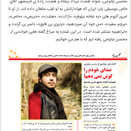
محسن چاوشی، متولد هشت مرداد پنجاه و هشت، زاده ی خرمشهر، آقای
خاص موسیقی پاپ ایران که هوادارانش به او لقب سلطان داده اند، از او تا
امروز آلبوم های «یه شاخه نیلوفر»، «ژاکت»، «هشت»، «حریص»، «خاص»،
«پرچم سفید»، «من خود آن سیزدهم»، «پاروی بی قایق»، «امیر بی گزند» و
«ابراهیم» منتشر شده است. در این شماره به سراغ گفته هایی خواندنی از
محسن چاوشی رفته ایم که با هم می خوانیم.