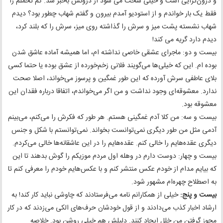
و درون‌‌گرایی است و خیلی سخت می شود از درونش باخبر شد. کم تحملم را
فقط یک بار خواندم و از استودیو آمدم بیرون و گفتم شهاب چطور بود؟ دیدم
شهاب نشسته پشت میز و سرش را گذاشته روی میز، سرش را که بلند کرد،
دیدم دارد گریه می کند!
بیست و دو: ماجرای عشقی خاصی نداشته ام، اما همیشه آماده عاشق شدن
بوده ام. این که خیلی‌ها می‌گویند فلانی زخم‌خورده از عشق بوده یا حتما کسی
بلای عاطفی سرش آورده که این طور غمگین و پرسوز می‌خواند، اصلا صحت
ندارد. معشوقه‌ای وجود نداشت و من اگر می‌خواندم، اتفاقا درباره فقدان این
معشوقه بود.
بیست و سه: من کلا آدم غمگینی هستم. هر طور که فکرش را می‌کنم، می‌بینم
آدمی مثل من طور دیگری نمی‌توانست بخواند. نمی‌توانستم با شکل و جنس
دیگری عقده‌هایم را خالی کنم. عقده‌هایم را در این عاشقانه‌ها خالی می‌کردم.
بیست و چهار: دوست دارم در وهله اول مردم موزیکم را گوش بدهند تا این
که بیایم مدام از خودم عکس منتشر کنم و با عکس‌هایم خودم را معرفی کنم تا
به اصطلاح چهره‌ام مشهور شود.
بیست و پنج:
خیلی از همکارانم نامه می‌فرستادند که چاوشی نباید کار کند! به
ارشاد اخبار کذب می‌دادند و از قول خودشان حرف‌های الکی می‌زدند که در کار
مجوز گرفتن من خلل ایجاد کنند. دلیلش هم خیلی روشن بود. خلاصه