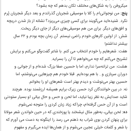
میکروفن را به شکل‌های مختلف تکان بدهم که چه بشود؟
پنج:
من نوجوانی‌ام را کلا با موسیقی شجریان گذراندم و بعد دیگر شجریان پُرم
نکرد. شنیده‌اید می‌گویند برای کسی چیزی می‌ریزد؟ نشانه از باز شدن دریچه
و افق‌های دیگر. برای من هم موسیقی‌های دیگر از جای دیگر ریخت.
شش: از اولین کارهای خودم راضی نیستم. آن زمان بچه بودم و ۲۲ سال
بیشتر نداشتم!
هفت: شعرهایم را خودم انتخاب می کنم. با شاعر گفت‌وگو می‌کنم و برایش
تشریح می‌کنم که چه می‌خواهم تا آن را بسراید.
هشت: من ترانه‌سرا ندارم، اما با حسین صفا بزرگ شده‌ام و از جوانی و
دوران سربازی و… با هم بوده‌ایم. قبلا خودم هم چیزهایی می‌نوشتم، اما
حسین بهتر می‌نوشت و دیدم بهتر است شعرهای او را بخوانم.
نه: در بین خوانندگان کرد حسن زیرک برایم همیشه ارزشمند بوده. هرچند
شاید صدایش به نظر زیبا نیاید، اما لحن و حس و حال بیانی او بسیار ستودنی
است و از آن حس گرفته‌ام، چراکه زیاد زبان کردی را متوجه نمی‌شوم.
ده:
لحن بیانی، به‌طور مثال نیشخند یا پوزخندی که در حین خواندن شعر مولانا
برای پنهان کردن بوی شراب به ذهنم می رسد را اینگونه به دست می آورم که
با شعر و کلمات خیلی عجین می‌شوم و از همان‌ها ایده می‌گیرم و مفهوم