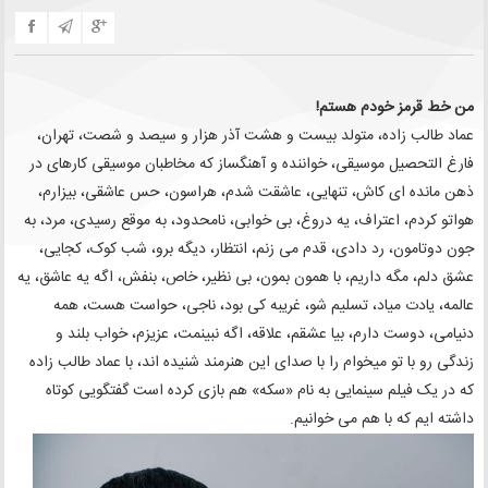
من خط قرمز خودم هستم!
عماد طالب زاده، متولد بیست و هشت آذر هزار و سیصد و شصت، تهران،
فارغ التحصیل موسیقی، خواننده و آهنگساز که مخاطبان موسیقی کارهای در
ذهن مانده ای کاش، تنهایی، عاشقت شدم، هراسون، حس عاشقی، بیزارم،
هواتو کردم، اعتراف، یه دروغ، بی خوابی، نامحدود، به موقع رسیدی، مرد، به
جون دوتامون، رد دادی، قدم می زنم، انتظار، دیگه برو، شب کوک، کجایی،
عشق دلم، مگه داریم، با همون بمون، بی نظیر، خاص، بنفش، اگه یه عاشق، یه
عالمه، یادت میاد، تسلیم شو، غریبه کی بود، ناجی، حواست هست، همه
دنیامی، دوست دارم، بیا عشقم، علاقه، اگه نبینمت، عزیزم، خواب بلند و
زندگی رو با تو میخوام را با صدای این هنرمند شنیده اند، با عماد طالب زاده
که در یک فیلم سینمایی به نام «سکه» هم بازی کرده است گفتگویی کوتاه
داشته ایم که با هم می خوانیم.