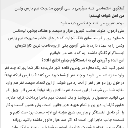
گفتگوی اختصاصی کلبه سرگرمی با علی آزمون مدیریت تیم پارس وکس:
من اهل شوآف نیستم!
مردم تعیین می کنند چه کسی دیده شود!
علی آزمون، متولد هشت شهریور هزار و سیصد و هفتاد، بوشهر، لیسانس
حسابرداری و کارمند سابق بانک تجارت که در حال حاضر مدیریت تیم پارس
وکس را به عهده دارد، با علی آزمون یکی از پرمخاطب ترین کاراکترهای
اینستاگرام گفتگو داشته ایم که با هم می خوانیم.
این ایده و آوردن آن به اینستاگرام چطور اتفاق افتاد؟
تصور کنید شما یک مغازه در بهترین نقطه شهر دارید؛به نظر شما روزانه چند نفر
وارد مغازه شما می شوند و چند نفر از شما خرید می کنند!؟ با فرض اینکه نهایتاً
در طول روز دو هزار نفر از آنجا رد می شوند، از این تعداد سیصد نفر هم وارد
مغازه شما می شوند، از این سیصد نفر با تلاش زیاد نهایتاً به سی الی چهل نفر
می توانید محصول را بفروشید و یک قسمت مهم ماجرا پرداخت کرایه مغازه،
حقوق کارکنان، دیزاین و تمام هزینه های جانبی است، ولی همین کسب و کار
را اگر داخل اینستاگرام بیاوریم، هیچ هزینه ای لازم نیست پرداخت کنیم و
قسمت جالب ماجرا این است که اگر صد هزار فالوور داشته باشید روزانه
میانگین بین پنجاه تا شصت هزار نفر استوری شما را می بینند و انگار وارد