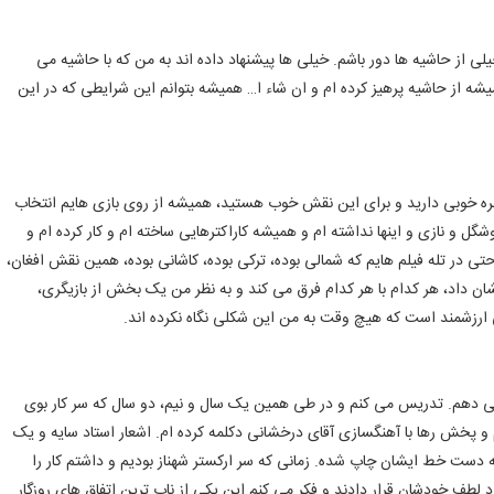
یلی از حاشیه ها دور باشم. خیلی ها پیشنهاد داده اند به من که با حاشیه می
میشه از حاشیه پرهیز کرده ام و ان شاء ا… همیشه بتوانم این شرایطی که در این
هره خوبی دارید و برای این نقش خوب هستید، همیشه از روی بازی هایم انتخاب
گل و نازی و اینها نداشته ام و همیشه کاراکترهایی ساخته ام و کار کرده ام و
ی در تله فیلم هایم که شمالی بوده، ترکی بوده، کاشانی بوده، همین نقش افغان،
ن داد، هر کدام با هر کدام فرق می کند و به نظر من یک بخش از بازیگری،
ارزشمند است که هیچ وقت به من این شکلی نگاه نکرده اند.
می دهم. تدریس می کنم و در طی همین یک سال و نیم، دو سال که سر کار بوی
و پخش رها با آهنگسازی آقای درخشانی دکلمه کرده ام. اشعار استاد سایه و یک
ست خط ایشان چاپ شده. زمانی که سر ارکستر شهناز بودیم و داشتم کار را
لطف خودشان قرار دادند و فکر می کنم این یکی از ناب ترین اتفاق های روزگار