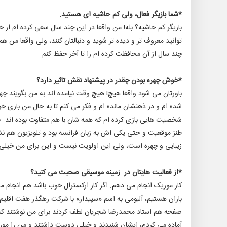
*شما بازیگر فعال، ولی کم حاشیه ای هستید.
بازیگر کم حاشیه؟ بله! من واقعا در این چند سال سعی کرده ام از خ
توانید معروف تر و دیده تر شوید و دنبالتان کنند، ولی واقعا من ه
چند سال از آن محافظت کرده ام را تا آخر حفظ کنم.
*خوش چهره بودن چقدر در پیشنهاد نقش تاثیر دارد؟
باورتان می شود واقعا هیچ! هیچ وقت نیامده اند به من بگویند چ
شده ام و در ذهنشان مانده ام و فکر می کنم تا به حال من بازی خوش
شخصیت هایی بازی کرده ام که همه شان با هم متفاوت بوده اند. حت
طنز موقعیت و حتی یکی اش به زبان فرانسه بود و تلویزیون هم نشا
زیبایی و چهره است، ولی این اولویت نیست و این برای من خیلی 
*از فعالیت هایتان در زمینه موسیقی صحبت می کنید؟
کار موزیک انجام می دهم. اگر کار ارکسترال خوب باشد هم انجام 
باران هستیم، آلبومی به اسم «سپیدار» با شرکت رهگذر هفت اقلیم 
صفحه هم استاد محمدرضا شجریان لطف کردند برای من نوشتند که د
آماده می کردم، ایشان شنیدند و خیلی دوست داشتند و من را مورد 