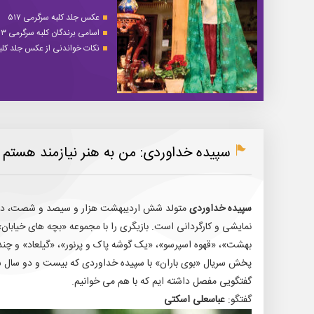
عکس جلد کلبه سرگرمی ۵۱۷
اسامی برندگان کلبه سرگرمی ۵۱۳
نکات خواندنی از عکس جلد کلبه 
سپیده خداوردی: من به هنر نیازمند هستم
سپیده خداوردی
متولد شش اردیبهشت هزار و سیصد و شصت، در تهرا
نمایشی و کارگردانی است. بازیگری را با مجموعه «بچه های خیابان»
بهشت»، «قهوه اسپرسو»، «یک گوشه پاک و پرنور»، «گیلعاد» و چندی
پخش سریال «بوی باران» با سپیده خداوردی که بیست و دو سال ساب
گفتگویی مفصل داشته ایم که با هم می خوانیم.
گفتگو:‌
عباسعلی اسکتی