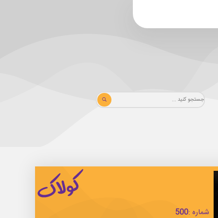
شماره :
500