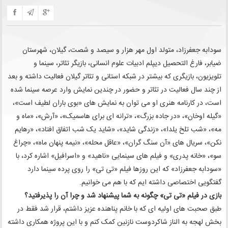
سودابه جعفرزاد، متولد اول مهر هزار و سیصد و شصت، گیلان، شهرستان
ضیابر، فارغ التحصیل دیپلم ادبیات علوم انسانی، بازیگر تئاتر، سینما و
تلویزیون، بازیگری که بیشتر در شبکه استانی و تئاتر گیلان فعالیت داشته و بعد
از چند سال فعالیت در تئاتر و حضور در چندین نمایش وارد عرصه سینما شده
است، در کارنامه هنری او می توان به نمایش های «بوی باران لطیف است»،
«گیله اوخان»، «در جاده بزرگ»، «ترانه ای برای هاسمیک»، «آرش»، «ماه و
مه»، «شب تلخ یلدا»، «زندگی شاید»، «شاید یک شب اتفاق افتاد»، «رهایم
نکن»، سریال های «آن سنگ گران»، «عاقل محله»، «نیمه پنهان ماه»، «چراغ
سو»، «خانه پدری» و فیلم های سینمایی «ناهید» و «اسرافیل» اشاره کرد، با
«سودابه جعفرزاد» که این روزها فیلم «تی تی» را روی پرده سینما دارد
گفتگویی اختصاصی داشته ایم که با هم می خوانیم.
بازی در فیلم «تی تی» چگونه به شما پیشنهاد شد و چرا آن را پذیرفتید؟
طبق صحبت های اولیه ای که با خانم پناهنده عزیز داشتم، قرار شد فقط در
بخش لهجه به الناز شاکردوست نازنین کمک کنم و با این پروژه همکاری داشته