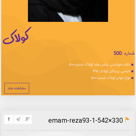
شماره :
500
نکات خواندنی عکس جلد کولاک شماره ۵۰۰
اسامی برندگان کولاک ۴۹۷
نوع جوایز کولاک شماره ۵۰۰
مشاهده جلد
emam-reza93-1-542×330