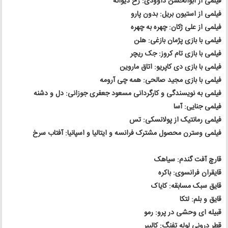
فیلمی از ابوالحسن داوودی: رخ دیوانه
فیلمی از استیون بریل: بدون پارو
فیلمی از علی ژکان: چهره به چهره
فیلمی با بازی پژمان بازغی: هلن
فیلمی با بازی تام کروز: جک ریچر
فیلمی با بازی دی کاپریو: اتاق ماروین
فیلمی با بازی مجید صالحی: همه چی آرومه
فیلمی به نویسندگی و کارگردانی مسعود جعفری جوزانی: دل و دشنه
فیلمی جنایی: آسا
فیلمی رمانتیک از پولانسکی: تس
فیلمی وسترن محصول مشترک فرانسه و ایتالیا و اسپانیا: آفتاب سرخ
قارچ آفت گندم: سیاهک
قایقران فرانسوی: باکره
قایق سبک مسابقه: کایاک
قایق و بلم: لتکا
قبیله ای وحشی در پرو: رمو
قطر درونی لوله تفنگ: کالیبر