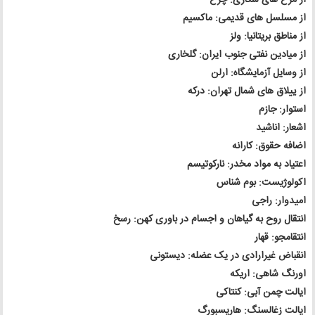
از مسلسل های قدیمی: ماکسیم
از مناطق بریتانیا: ولز
از میادین نفتی جنوب ایران: گلخاری
از وسایل آزمایشگاه: ارلن
از ییلاق های شمال تهران: درکه
استوار: جازم
اشعار: اناشید
اضافه حقوق: کارانه
اعتیاد به مواد مخدر: نارکوتیسم
اکولوژیست: بوم شناس
امیدوار: راجی
انتقال روح به گیاهان و اجسام در باوری کهن: رسخ
انتقامجو: قهار
انقباض غیرارادی در یک عضله: دیستونی
اورنگ شاهی: اریکه
ایالت چمن آبی: کنتاکی
ایالت زغالسنگ: هاریسبورگ