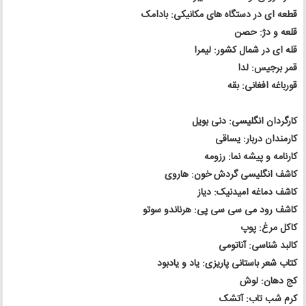
قطعه ای در دستگاه های مکانیکی: بادامک
قلعه و دژ: حصن
قله ای در شمال کشور: لیمرا
قمر برجیس: لدا
قورباغه افغانی: بقه
کارگردان انگلیسی: دنی بویل
کارمندان دربار: یساقی
کارنامه و پیشه نما: رزومه
کاشف انگلیسی گردش خون: هاروی
کاشف دماغه امیدنیک: دیاز
کاشف رود می سی سی پی: هرناندو سوتو
کاکل مرغ: پوپ
کالبد شناسی: آناتومی
کتاب شعر باستانی پاریزی: یاد و یادبود
کج دهان: لوش
کرم شب تاب: آتشک