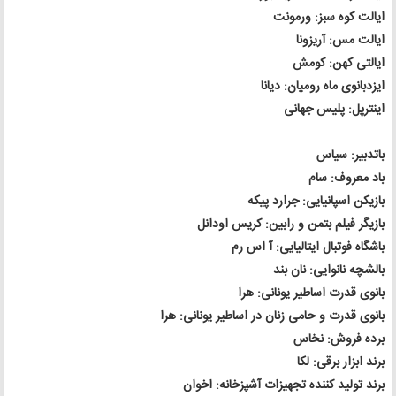
ایالت کوه سبز: ورمونت
ایالت مس: آریزونا
ایالتی کهن: کومش
ایزدبانوی ماه رومیان: دیانا
اینترپل: پلیس جهانی
باتدبیر: سیاس
باد معروف: سام
بازیکن اسپانیایی: جرارد پیکه
بازیگر فیلم بتمن و رابین: کریس اودانل
باشگاه فوتبال ایتالیایی: آ اس رم
بالشچه نانوایی: نان بند
بانوی قدرت اساطیر یونانی: هرا
بانوی قدرت و حامی زنان در اساطیر یونانی: هرا
برده فروش: نخاس
برند ابزار برقی: لکا
برند تولید کننده تجهیزات آشپزخانه: اخوان