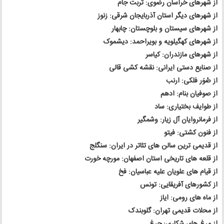
از شهرهای خراسان رضوی: تربت جام
از شهرهای دیگر استان آذربایجان شرقی: زنوز
از شهرهای سیستان و بلوچستان: چابهار
از شهرهای کهگیلویه و بویراحمد: دیشموک
از شهرهای مازندران: کیاسر
از صنایع دستی ایرانی: نقشه کشی قالی
از صُوَر فلکی: ارنب
از صوفیان بنام: ادهم
از طوایف بختیاری: ساد
از فرمانروایان آل زیار: وشمگیر
از فنون کشتی: فیتو
از قدیمی ترین سالن های تئاتر در ایران: سنگلج
از قلعه های تاریخی استان اصفهان: مورچه خورت
از قیام های علویان علیه عباسیان: فخ
از کشورهای آفریقایی: تونس
از ماه های رومی: ایاز
از محلات قدیمی تهران: گلوبندک
از مرغ های شکاری: چرغ