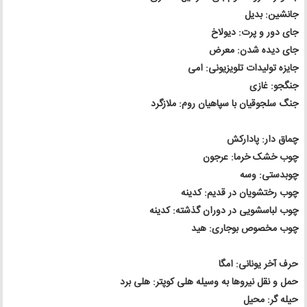
جانشین: بدیل
جای دور و پرت: دیولاخ
جای دیده شدن: معرض
جایزه تولیدات تلویزیونی: امی
جنگجو: غازی
جنگ سلجوقیان با سپاهیان روم: ملازگرد
چماق دار: پادارکش
چوب خشک خرما: عرجون
چوبدستی: وسه
چوب رختشویان در قدیم: کدینه
چوب لباسشویی در دوران گذشته: کدینه
چوب مخصوص بوجاری: هید
حرف آخر یونانی: امگا
حمل و نقل نیروها به وسیله هلی کوپتر: هلی برد
حیله گر: محیل