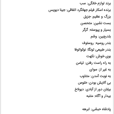
برند لوازم خانگی: سب
برنده اسکار فیلم جهانگرد اتفاقی: جینا دیویس
بزرگ و عظیم: جزیل
بست نشین: متحصن
بسیار و پیوسته: گرگر
بلدرچین: وشم
بندر روسیه: روستوف
بندر طبیعی تونگا: نوکوالوفا
بوی خوش: نکهت
به راه راست رفتن: تیامن
به غیر از: سوای
به نوبت آمدن: متناوب
بی آلایش بودن: خلوص
بیابان دور از آبادی: دیولاخ
بیدار و آگاه: متنبه
پادشاه حبشی: ابرهه