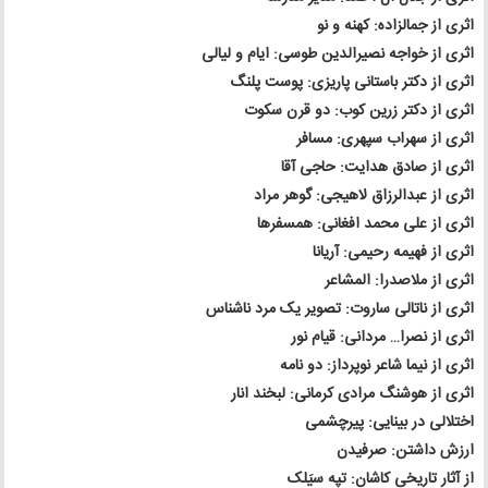
اثری از جمالزاده: کهنه و نو
اثری از خواجه نصیرالدین طوسی: ایام و لیالی
اثری از دکتر باستانی پاریزی: پوست پلنگ
اثری از دکتر زرین کوب: دو قرن سکوت
اثری از سهراب سپهری: مسافر
اثری از صادق هدایت: حاجی آقا
اثری از عبدالرزاق لاهیجی: گوهر مراد
اثری از علی محمد افغانی: همسفرها
اثری از فهیمه رحیمی: آریانا
اثری از ملاصدرا: المشاعر
اثری از ناتالی ساروت: تصویر یک مرد ناشناس
اثری از نصرا… مردانی: قیام نور
اثری از نیما شاعر نوپرداز: دو نامه
اثری از هوشنگ مرادی کرمانی: لبخند انار
اختلالی در بینایی: پیرچشمی
ارزش داشتن: صرفیدن
از آثار تاریخی کاشان: تپه سیَلک