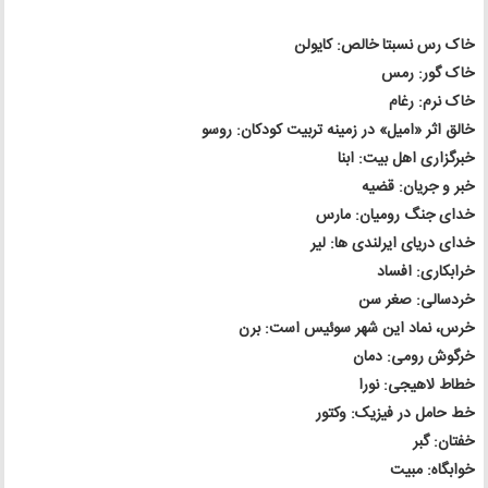
خاک رس نسبتا خالص: کایولن
خاک گور: رمس
خاک نرم: رغام
خالق اثر «امیل» در زمینه تربیت کودکان: روسو
خبرگزاری اهل بیت: ابنا
خبر و جریان: قضیه
خدای جنگ رومیان: مارس
خدای دریای ایرلندی ها: لیر
خرابکاری: افساد
خردسالی: صغر سن
خرس، نماد این شهر سوئیس است: برن
خرگوش رومی: دمان
خطاط لاهیجی: نورا
خط حامل در فیزیک: وکتور
خفتان: گبر
خوابگاه: مبیت