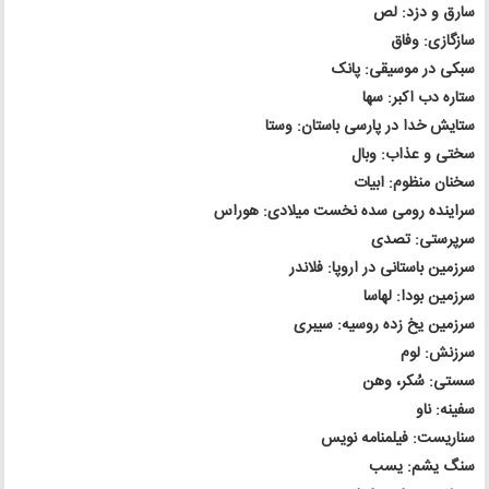
سارق و دزد: لص
سازگازی: وفاق
سبکی در موسیقی: پانک
ستاره دب اکبر: سها
ستایش خدا در پارسی باستان: وستا
سختی و عذاب: وبال
سخنان منظوم: ابیات
سراینده رومی سده نخست میلادی: هوراس
سرپرستی: تصدی
سرزمین باستانی در اروپا: فلاندر
سرزمین بودا: لهاسا
سرزمین یخ زده روسیه: سیبری
سرزنش: لوم
سستی: سُکر، وهن
سفینه: ناو
سناریست: فیلمنامه نویس
سنگ یشم: یسب