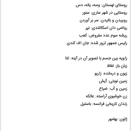
روستای لهستان: وسه، یانه، دس
روستایی در شهر ساری: سنور
روییدن و بالیدن: سر بر آوردن
ریاضی دان اسکاتلندی: نپر
ریشه سوم عدد مفروض: کعب
رئیس جمهور ترور شده: جان اف کندی
زاویه بین جسم با تصویر آن در آینه: تتا
زبان باز: لفاظ
زبون و درمانده: زاربو
زمین نوبتی: آیش
زمین و آب: ضیاع
زن خوشبوی آراسته: عاتکه
زندان تاریخی فرانسه: باستیل
ژتون: بهامهر