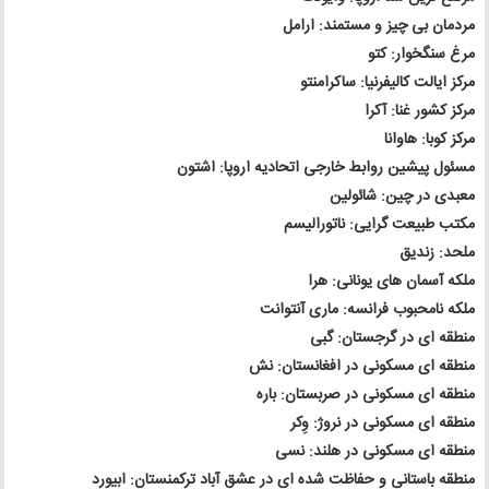
مردمان بی چیز و مستمند: ارامل
مرغ سنگخوار: کتو
مرکز ایالت کالیفرنیا: ساکرامنتو
مرکز کشور غنا: آکرا
مرکز کوبا: هاوانا
مسئول پیشین روابط خارجی اتحادیه اروپا: اشتون
معبدی در چین: شائولین
مکتب طبیعت گرایی: ناتورالیسم
ملحد: زندیق
ملکه آسمان های یونانی: هرا
ملکه نامحبوب فرانسه: ماری آنتوانت
منطقه ای در گرجستان: گبی
منطقه ای مسکونی در افغانستان: نش
منطقه ای مسکونی در صربستان: باره
منطقه ای مسکونی در نروژ: وِکر
منطقه ای مسکونی در هلند: نسی
منطقه باستانی و حفاظت شده ای در عشق آباد ترکمنستان: ابیورد