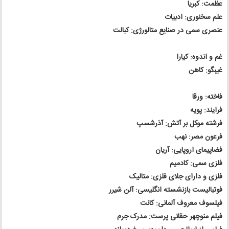
عظمت: کبریا
علم سخنوری: ادبیات
عنصری سمی در صنایع متالورژی: کبالت
غم و اندوه: کیارا
غیبگو: کاهن
فاخته: ورقا
فرایند: پویه
فرشته موکل بر آتش: آذرشسپ
فرعون مصر: نهب
فضاپیمای اروپایی: آریان
فلزی سمی: کادمیم
فلزی و دارای جلای فلزی: متالیک
فوتبالیست بازنشسته انگلیسی: آلن شیرر
فیلسوف معروف آلمانی: کانت
فیلم منوچهر حقانی پرست: مدرک جرم