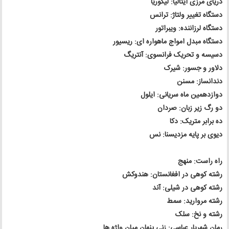
دریای مرزی ایتالیا: لیگوریا
دستگاه تغییر ولتاژ: ترانس
دستگاه لرزاننده: ویبراتور
دستگاه مبدل امواج ماهواره ای: ریسیور
دسیسه و تحریک فرانسوی: آنتریگ
دلاور و جسور: شیرک
دندانساز: مسنن
دوازدهمین ماه سریانی: ایلول
دو رگ زیر زبان: صردان
ده برابر متریک: دکا
دیوی بر پایه مزدیسنا: نس
راه راست: منهج
رشته کوهی در افغانستان: هندوکش
رشته کوهی در شیلی: آند
رشته مروارید: سمط
رشته و نخ: سلک
رمان شهریار عباسی: زنی پنهان میان واژه ها