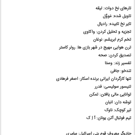
تارهای نخ دوات: لیقه
تاویل شده: مَووَّل
تایر نخ تابیده: رادیال
تجزیه و تحلیل کردن: واکاوی
تخم کرم ابریشم: نوغان
ترن هوایی مهیج در شهر بازی ها: رولر کاستر
تصدیق کردن: صحه
تفسیر زند: وستا
تندخو: جافی
تنها کارگردان ایرانی برنده اسکار: اصغر فرهادی
تنیسور سوئیسی: فدرر
توانایی مالی یافتن: تمکن
توشه دان: انبان
تیر کوچک: ناوک
تیم فوتبال آتن یونان: آ اِ ک
جادوگر معروف قوم بنی اسرائیل: سامری