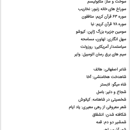
سوخت و ساز: متابولیسم
سوراخ های خانه زنبور: نخاریب
سوره ۶۳ قرآن کریم: منافقون
سوره ۷۸ قرآن کریم: نبا
سومین جزیره بزرگ ژاپن: کیوشو
سهل انگاری: تهاون، مسامحه
سیاستمدار آمریکایی: روزولت
سیم های برق رسان اتومبیل: وایر
شاعر اصفهانی: هاتف
شاهدخت هخامنشی: آخا
شاه میگو: لابستر
شجاع و دلیر: باسل
شخصیتی در شاهنامه: کیانوش
شعر معروفی از رهی معیری: یاد ایام
شکافته شدن: انشقاق
شمشیر دو دم: قمه
شهر آذری: اهر