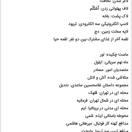
لاغر شدن: نحافت
لاف پهلوانی زدن: اُشتُلُم
لاک پشت: باخه
لامپ الکترونیکی سه الکترودی: تریود
لایه سخت زمین: دج
لقمه آخر از غذای مشترک بین دو نفر: لقمه حیا
ماست چکیده: لور
ماه نهم سریانی: ایلول
متصدیان امور: مصادر
متلاشی شده: آش و لاش
مجموعه داستان غلامحسین ساعدی: دندیل
محله ای در تهران: قلهک
محله ای در شمال تهران: فرمانیه
محله ای مدنی در بریتانیا: ایم
محوطه باستانی ایذه: شمی
مدافع کهنه کار فوتبال: میرهانی هاشمی
مرتفع ترین سد اروپا: وایونت