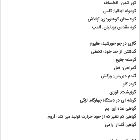
کور شدن: انخساف
کومونه ایتالیا: کلس
کوهستان کوهنوردی: آپالاش
کوه مقدس یونانیان: المپ
گازی در جو خورشید: هلیوم
گذشتن از حد خود: تخطی
گرسنه: جایع
گمراهی: ضل
گندم دیررس: ورکش
گود: کاو
گوژپشت: قوزی
گوشه ای در دستگاه چهارگاه: لزگی
گیاهی غده ای: یم
گیاهی کم نظیر که از خود حرارت تولید می کند: آروم
گیاهی گلدار: رامی