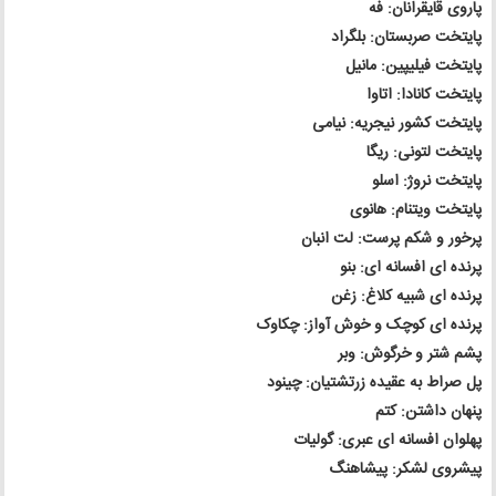
پاروی قایقرانان: فه
پایتخت صربستان: بلگراد
پایتخت فیلیپین: مانیل
پایتخت کانادا: اتاوا
پایتخت کشور نیجریه: نیامی
پایتخت لتونی: ریگا
پایتخت نروژ: اسلو
پایتخت ویتنام: هانوی
پرخور و شکم پرست: لت انبان
پرنده ای افسانه ای: بنو
پرنده ای شبیه کلاغ: زغن
پرنده ای کوچک و خوش آواز: چکاوک
پشم شتر و خرگوش: وبر
پل صراط به عقیده زرتشتیان: چینود
پنهان داشتن: کتم
پهلوان افسانه ای عبری: گولیات
پیشروی لشکر: پیشاهنگ