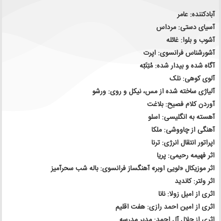
آبادکننده: عامر
آسیای دستی: مرداس
آشوب و بلوا: غائله
آشورشناس فرانسوی: اپرت
آگاه شده و بیدار شده: مُتِنَبّه
آلوی کوهی: نلک
آلیاژی ساخته شده از مس، نیکل و روی: ورشو
آوردن کلام فصیح: بلاغت
آهسته به انگلیسی: اسلو
آهنگی از چاووشی: ملکا
اپراتور انتقال انرژی: ترنا
اثر فهیمه رحیمی: پریا
اثر موزیکال «لویی اوبر» آهنگساز فرانسوی: باله شب سحرآمیز
اثر ولتر: کاندید
اثری از امیل زولا: نانا
اثری از امین احمد رازی: هفت اقلیم
اثری از جلال آل احمد: مدیر مدرسه