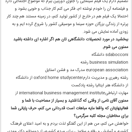
تصمیم دارم یک فیلم سینمایی را جلوی دوربین ببرم که موضوع اجتماعی دارد
و فیلمنامه آن را خودم نوشته ام، فکر می کنم کار جذاب و خوبی بشود و
احتمالا یک فیلم هم در خارج از کشور تولید کنم، در زمینه مستند هم چند کار
پرتره از زندگی بزرگان حوزه سینما و موسیقی کشور را شروع کرده ایم و به
زودی آماده نمایش می شود.
ببخشید در مورد تحصیلات دانشگاهی تان هم اگر اشاره ای داشته باشید
ممنون می شوم.
sdabocconi دانشگاه
business simulation رشته
european association مدرک مد و فشن استایل
رشته رهبری و مدیریت دارمoxford home studycenter از دانشگاه
از دانشگاه هنر ایتالیا رشته پادکست
مهارت ارتباطیinternational business management institute از
ممنون آقای نامی از وقتی که گذاشتید و بسیار از مصاحبت با شما و
فعالیتهایتان که واقعا مایه مباهات است قدردانی می کنم، حرف پایانی شما
برای مخاطبان مجله کلبه سرگرمی؟
خواهش می کنم، من هم از این گفتگو لذت بردم و به امید اعتلای فرهنگ
کشورم و آسایش و رفاه و سلامتی برای مردم کشورم، از دوستانم دکتر مهدی