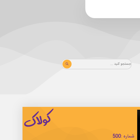
شماره :
500