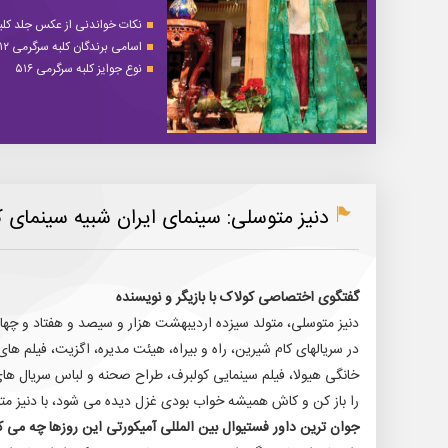
نکات خواندنی از عکس جلد کلبه 
اسامی برندگان کلبه سرگرمی ۵۱۲
نوع جوایز کلبه سرگرمی ۵۱۶
دنیز متوسلی: سینمای ایران شبیه سینمای 
گفتگوی اختصاصی کولاک با بازیگر و نویسنده
دنیز متوسلی، متولد سیزده اردیبهشت هزار و سیصد و هفتاد و چهار، 
در سریالهای کام شیرین، راه و بیراه، هیئت مدیره، اگزیت، فیلم های
خانگی هیولا، فیلم سینمایی کولبرف، طراح صحنه و لباس سریال ه
را باز کن و کاش همیشه خواب بودی غزل دیده می شود، با دنیز متو
جوان ترین داور فستیوال بین المللی آمیکورتی این روزها چه می ک