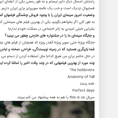
راستش امسال دیگر داور نیستم و به طور رسمی یکی از اعضای ا
فستیوال نزدیک است و خب یک عالمه سورپرایز برای ایران داریم.
وضعیت امروز سینمای ایران را با وجود فروش چشمگیر فیلمهای ک
به طور کلی اگر بخواهم بگویم، یکی از بهترین فیلم های سینمایی که
بنابراین خیلی امیدی به ژانر اجتماعی در مملکت خودم ندارم!
و جایگاه سینمای ما را در جشنواره های خارجی چطور می بینید؟
جایگاه ویژه! حتی سوپر ویژه! آنقدر ویژه که همچنان از فیلم های
شما بازیگری هستید که در زمینه نویسندگی، طراحی صحنه و لباس هم
در حال حاضر برای من هیچ کدام! مثل استفاده کردن از دستم می مان
چند مورد از بهترین فیلمهایی که در چند وقت اخیر را تماشا کرده ای
The holdovers
Anatomy of fall
عامه پسند
Perfect days
سریال this is us را هم به همه پیشنهاد می کنم ببینند.