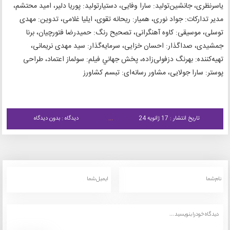
یاسرنظری، جانشین‌تولید: سارا وفایی، دستیارتولید: پوریا دلیر، امید محتشم،
مدیر تدارکات: جواد نوری، همیار: ریحانه تقوی، ایلیا غلامی، تدوین: مهدی
توسلی، موسیقی: کاوه آهنگرانی، تصحیح رنگ: حمیدرضا فتورچیان، برنا
جمشیدی، صداگذار: احسان خزایی، سرمایه‌گذار: سید مهدی نریمانی،
تهیه‌کننده: بهرنگ دزفولی‌زاده، پخش جهاني فيلم: سولماز اعتماد، طراحی
پوستر: سارا جولایی، مشاور رسانه‌ای: تبسم کشاورز
تاریخ انتشار : 17 ژانویه 24
دیدگاه : بدون دیدگاه