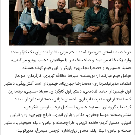
در خلاصه‌ داستان «بی‌ثمر» آمده‌است: «زنی ناشنوا به‌عنوان یک کارگر ساده
وارد یک خانه می‌شود و صاحب‌خانه را با موقعیتی عجیب روبرو می‌کند…»
«متینا حسینی» و «صحرا نجف‌پور» بازیگران این فیلم کوتاه هستند.
عوامل فیلم عبارتند از: نویسنده: علیرضا عطاالله تبریزی، کارگردان: سولماز
اعتماد، مدیرفیلمبرداری: محمدرضا جهان‌پناه، فیلمبردار: اسد آتش‌بیگی، دستیار
اول فیلمبردار: حامد شادمانی، دستیاراول کارگردان: سجاد حسینی، برنامه‌ریز:
کیمیا بختیاریان، مدیرصدابرداری: احسان خزائی، دستیارصدابردار: میعاد
کوه‌انداز، گروه نور: مسعود حبیبی، اسماعیل برجلو، آرمین شکوهی،
منشی‌صحنه: مهسا جعفری، عکاس: باران انوری، طراح چهره‌پردازی: نازنین
امینی، دستیار گریم: فاطمه کریمی، طراح‌صحنه و لباس: دلیله صوفیانی، دستیار
صحنه و لباس: الیکا ایلکا، مشاور زبان‌اشاره: نرجس سیمرغ، مدیرتولید: