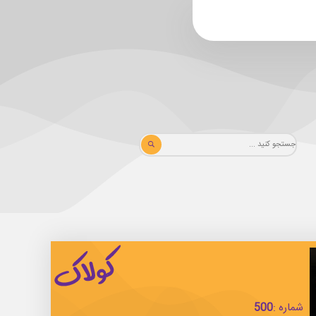
شماره :
500