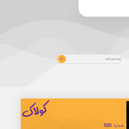
شماره :
500