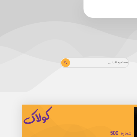
شماره :
500