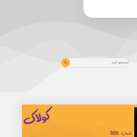
شماره :
500