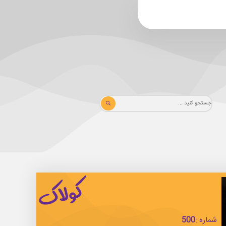
شماره :
500