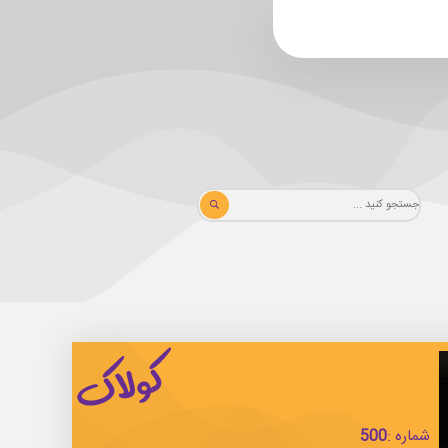
شماره :
500