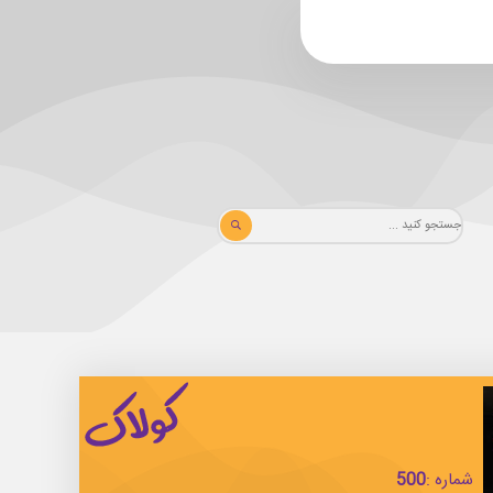
شماره :
500