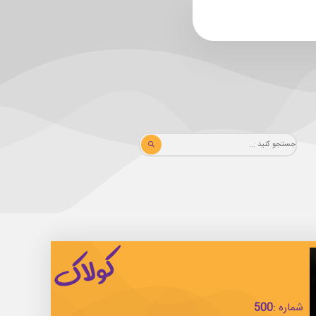
شماره :
500