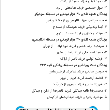
۲- مجید ثابتی فرزند سعید از رشت
۳- بتول حشمتی فرزند عباسعلی از یزد
برندگان هدیه نقدی ۳۰ هزار تومانی در مسابقه سودوکو:
۱- فریده پناهی فرزند اللهویردی از مشکین‌شهر
۲- آیدا ولدبیگی فرزند هوشنگ از سنندج
۳- مرتضی خبازیان فرزند محمد از کرج
برندگان هدیه نقدی ۳۰ هزار تومانی در مسابقه انگلیسی:
۱- سیدعبدالرضا خاتمی فرزند سیدعبادا… از تهران
۲- حمید اسماعیلی فرزند رضا از بوشهر
۳- فرشته توکلی فرزند ناصر از اراک
برندگان ست روبالشی در مسابقه پیامکی کلبه ۳۴۳:
۱- سوسن سایانی فرزند غلامرضا از بندرعباس
۲- فاطمه ارجمند فرزند کریم از تبریز
۳- شهرزاد طالبی فرزند منوچهر از خرم‌آباد
۴- محمدرضا طامه بیدگلی فرزند غلامرضا از آران و بیدگل
۵- مهشید رشیدی فرزند عبدالرحمان از کرمان