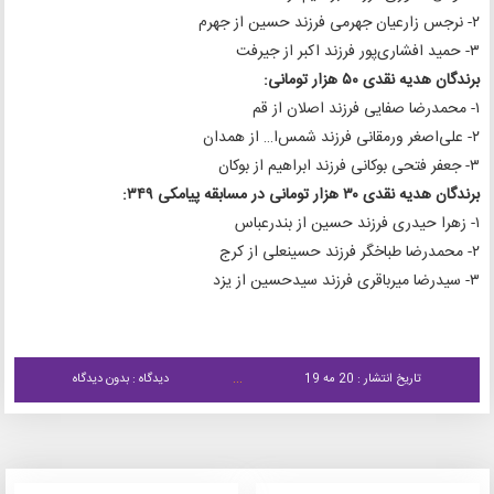
۲- نرجس زارعیان جهرمی فرزند حسین از جهرم
۳- حمید افشاری‌پور فرزند اکبر از جیرفت
برندگان هدیه نقدی ۵۰ هزار تومانی:
۱- محمدرضا صفایی فرزند اصلان از قم
۲- علی‌اصغر ورمقانی فرزند شمس‌ا… از همدان
۳- جعفر فتحی بوکانی فرزند ابراهیم از بوکان
برندگان هدیه نقدی ۳۰ هزار تومانی در مسابقه پیامکی ۳۴۹:
۱- زهرا حیدری فرزند حسین از بندرعباس
۲- محمدرضا طباخگر فرزند حسینعلی از کرج
۳- سیدرضا میرباقری فرزند سیدحسین از یزد
تاریخ انتشار : 20 مه 19
دیدگاه : بدون دیدگاه