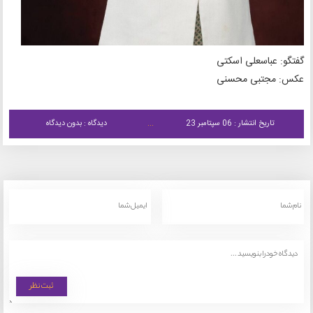
گفتگو: عباسعلی اسکتی
عکس: مجتبی محسنی
تاریخ انتشار : 06 سپتامبر 23
دیدگاه : بدون دیدگاه