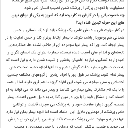
هم باشد، دوست دارم به نقل قولی در این زمینه اشاره کنم: هیچ فرصت،
مسئولیت یا تعهدی بزرگتر از پزشک شدن نصیب انسان نمی شود.
چه خصوصیاتی را در کارتان به کار برده اید که امروز به یکی از موفق ترین
های این حرفه تبدیل شده اید؟
در کنار مهارت فنی و دانش علمی یک پزشک باید از درک انسانی و حس
همدلی هم برخوردار باشد، بتواند با بیمار ارتباط برقرار کند و حس امنیت را در
بیمار ایجاد کند، چرا که بیمار تنها مجموعه ای از علائم، نشانه ها، عملکردهای
نابسامان و اندام های آسیب دیده نیست، بیمار به عنوان یک انسان نگران و
امیدوار به تسکین، نیاز به اطمینان بخشی و شنیده شدن دارد و نیاز است که
به صحبت های بیمار با دقت گوش دهیم و تا انتها اجازه دهیم صحبت های
بیمار تمام شود، پزشک در طول روز با افراد زیادی از گروههای مختلف جنسی،
اجتماعی و سنی مواجه می شود، این افراد گرچه با هم فرق دارند اما او همه
را با یک نام مشترک یعنی بیمار می شناسد و بیمار می داند که می تواند به او
اعتماد کند و مشکل خود را با وی در میان گذارد، به دلیل همین اعتماد، بیمار
تصمیم گیری درباره سلامت خود را به پزشک می سپارد، قابلیت و توانایی
علمی پزشک، از مهمترین دلایل این اعتماد است اما آنچه بیمار بدان نیاز دارد
تنها تجربه و مهارت علمی پزشک نیست بلکه او طبیبی را برای درمان دردش
می جوید و طبیب، پزشکی است که درمان را با حس همدردی و محبت