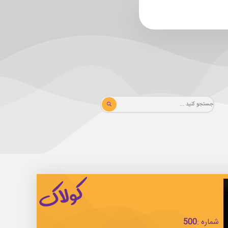
شماره :
500