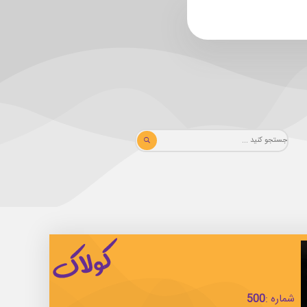
شماره :
500