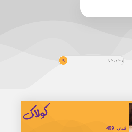
شماره :
499