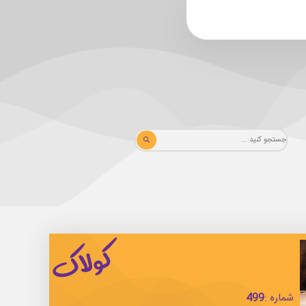
شماره :
499