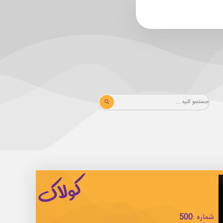
شماره :
500