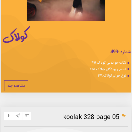
شماره :
499
نکات خواندنی کولاک ۴۹۹
اسامی برندگان کولاک ۴۹۵
نوع جوایز کولاک ۴۹۹
مشاهده جلد
koolak 328 page 05