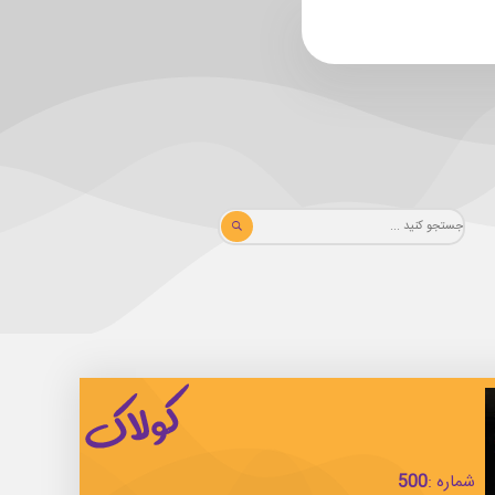
شماره :
500