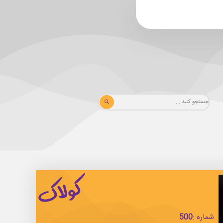
شماره :
500