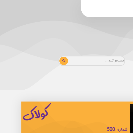
شماره :
500