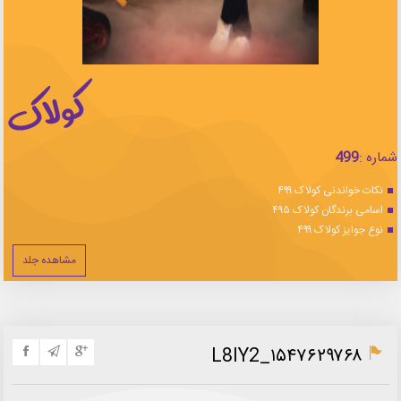
شماره :
499
نکات خواندنی کولاک ۴۹۹
اسامی برندگان کولاک ۴۹۵
نوع جوایز کولاک ۴۹۹
مشاهده جلد
۱۵۴۷۶۲۹۷۶۸_L8lY2