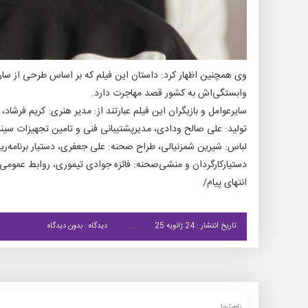
وی همچنین اظهار کرد: داستان این فیلم که بر اساس طرحی از سار
وابستگی‌اش به کشور قصد مهاجرت دارد.
سایرعوامل و بازیگران این فیلم عبارتند از: مدیر هنری: کریم فرشا
تولید: علی صالح ودادی، مدیرپشتیبانی فنی و تامین تجهیزات سینم
لباس: شیرین شمزنیالی، طراح صحنه: علی جعفری، دستیار برنامه‌ری
دستیارکارگردان و منشی‌صحنه: فائزه جوادی تیموری، روابط عمومی
انتهای پیام/
تاریخ انتشار : 24 ژانویه 25
دیدگاه : بدون دیدگاه