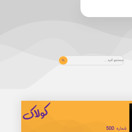
شماره :
500