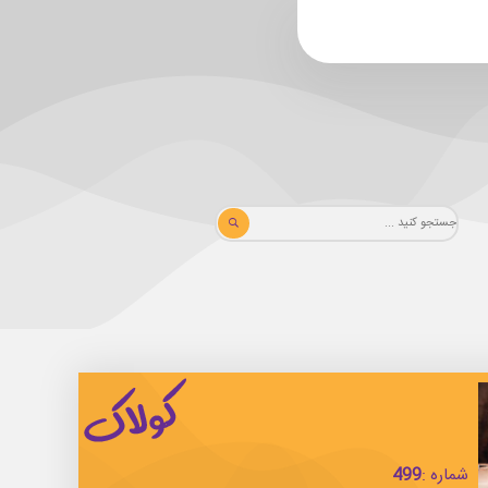
شماره :
499