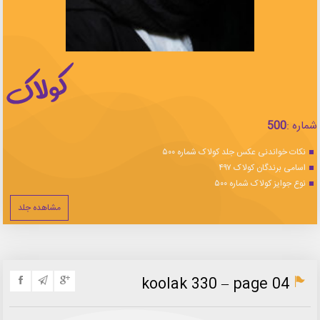
شماره :
500
نکات خواندنی عکس جلد کولاک شماره ۵۰۰
اسامی برندگان کولاک ۴۹۷
نوع جوایز کولاک شماره ۵۰۰
مشاهده جلد
koolak 330 – page 04